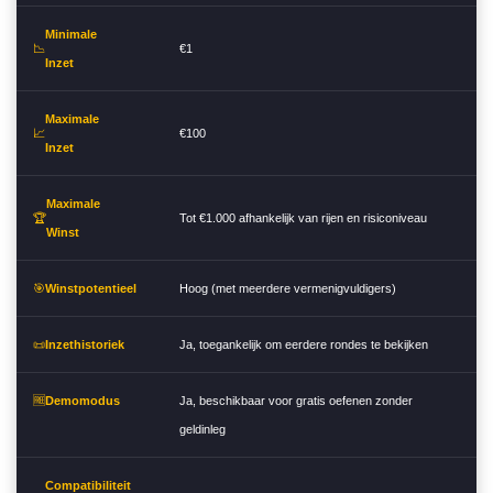
Minimale
📉
€1
Inzet
Maximale
📈
€100
Inzet
Maximale
🏆
Tot €1.000 afhankelijk van rijen en risiconiveau
Winst
🎯
Winstpotentieel
Hoog (met meerdere vermenigvuldigers)
📜
Inzethistoriek
Ja, toegankelijk om eerdere rondes te bekijken
🆓
Demomodus
Ja, beschikbaar voor gratis oefenen zonder
geldinleg
Compatibiliteit