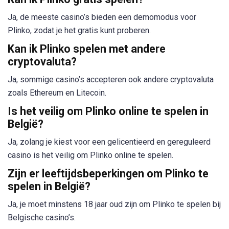
Ja, de meeste casino’s bieden een demomodus voor
Plinko, zodat je het gratis kunt proberen.
Kan ik Plinko spelen met andere
cryptovaluta?
Ja, sommige casino’s accepteren ook andere cryptovaluta
zoals Ethereum en Litecoin.
Is het veilig om Plinko online te spelen in
België?
Ja, zolang je kiest voor een gelicentieerd en gereguleerd
casino is het veilig om Plinko online te spelen.
Zijn er leeftijdsbeperkingen om Plinko te
spelen in België?
Ja, je moet minstens 18 jaar oud zijn om Plinko te spelen bij
Belgische casino’s.