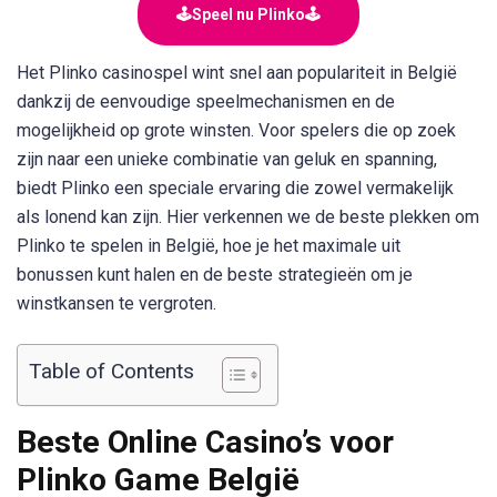
🕹️Speel nu Plinko🕹️
Het Plinko casinospel wint snel aan populariteit in België
dankzij de eenvoudige speelmechanismen en de
mogelijkheid op grote winsten. Voor spelers die op zoek
zijn naar een unieke combinatie van geluk en spanning,
biedt Plinko een speciale ervaring die zowel vermakelijk
als lonend kan zijn. Hier verkennen we de beste plekken om
Plinko te spelen in België, hoe je het maximale uit
bonussen kunt halen en de beste strategieën om je
winstkansen te vergroten.
Table of Contents
Beste Online Casino’s voor
Plinko Game België