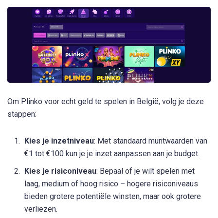
Om Plinko voor echt geld te spelen in België, volg je deze
stappen:
Kies je inzetniveau
: Met standaard muntwaarden van
€1 tot €100 kun je je inzet aanpassen aan je budget.
Kies je risiconiveau
: Bepaal of je wilt spelen met
laag, medium of hoog risico – hogere risiconiveaus
bieden grotere potentiële winsten, maar ook grotere
verliezen.