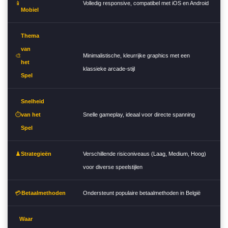
📱
Volledig responsive, compatibel met iOS en Android
Mobiel
Thema
van
🎨
Minimalistische, kleurrijke graphics met een
het
klassieke arcade-stijl
Spel
Snelheid
⏱️
van het
Snelle gameplay, ideaal voor directe spanning
Spel
♟️
Strategieën
Verschillende risiconiveaus (Laag, Medium, Hoog)
voor diverse speelstijlen
💳
Betaalmethoden
Ondersteunt populaire betaalmethoden in België
Waar