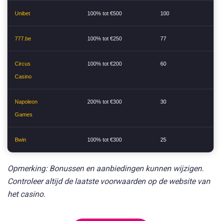
Unibet
100% tot €500
100
777.be
100% tot €250
77
Circus
100% tot €200
60
Casino
Napoleon
200% tot €300
30
Games
Bwin
100% tot €300
25
Opmerking: Bonussen en aanbiedingen kunnen wijzigen.
Controleer altijd de laatste voorwaarden op de website van
het casino.