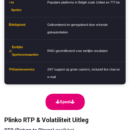
⭐
te
Populaire platforms in België zoals Unibet en 777.be
Spelen
🔒
Veiligheid
Gelicentieerd en gereguleerd door erkende
gokautoriteiten
Eerlijke
🤝
RNG-gecertificeerd voor eerlijke resultaten
Spelvoorwaarden
💬
Klantenservice
24/7 support op grote casino’s, inclusief live chat en
e-mail
🕹️Speel🕹️
Plinko RTP & Volatiliteit Uitleg