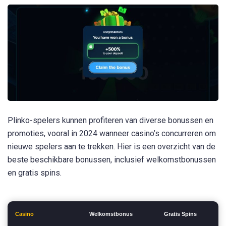
Plinko-spelers kunnen profiteren van diverse bonussen en
promoties, vooral in 2024 wanneer casino’s concurreren om
nieuwe spelers aan te trekken. Hier is een overzicht van de
beste beschikbare bonussen, inclusief welkomstbonussen
en gratis spins.
Casino
Welkomstbonus
Gratis Spins