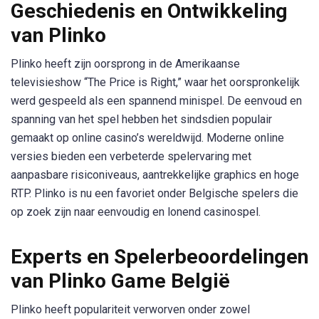
Geschiedenis en Ontwikkeling
van Plinko
Plinko heeft zijn oorsprong in de Amerikaanse
televisieshow “The Price is Right,” waar het oorspronkelijk
werd gespeeld als een spannend minispel. De eenvoud en
spanning van het spel hebben het sindsdien populair
gemaakt op online casino’s wereldwijd. Moderne online
versies bieden een verbeterde spelervaring met
aanpasbare risiconiveaus, aantrekkelijke graphics en hoge
RTP. Plinko is nu een favoriet onder Belgische spelers die
op zoek zijn naar eenvoudig en lonend casinospel.
Experts en Spelerbeoordelingen
van Plinko Game België
Plinko heeft populariteit verworven onder zowel