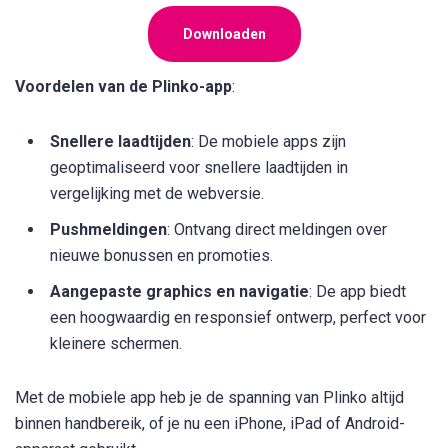
Downloaden
Voordelen van de Plinko-app
:
Snellere laadtijden
: De mobiele apps zijn
geoptimaliseerd voor snellere laadtijden in
vergelijking met de webversie.
Pushmeldingen
: Ontvang direct meldingen over
nieuwe bonussen en promoties.
Aangepaste graphics en navigatie
: De app biedt
een hoogwaardig en responsief ontwerp, perfect voor
kleinere schermen.
Met de mobiele app heb je de spanning van Plinko altijd
binnen handbereik, of je nu een iPhone, iPad of Android-