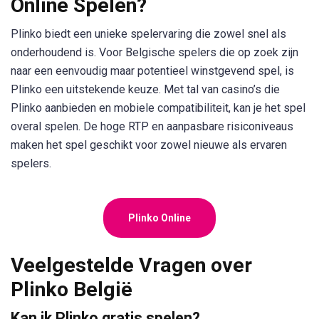
Online Spelen?
Plinko biedt een unieke spelervaring die zowel snel als
onderhoudend is. Voor Belgische spelers die op zoek zijn
naar een eenvoudig maar potentieel winstgevend spel, is
Plinko een uitstekende keuze. Met tal van casino’s die
Plinko aanbieden en mobiele compatibiliteit, kan je het spel
overal spelen. De hoge RTP en aanpasbare risiconiveaus
maken het spel geschikt voor zowel nieuwe als ervaren
spelers.
Plinko Online
Veelgestelde Vragen over
Plinko België
Kan ik Plinko gratis spelen?