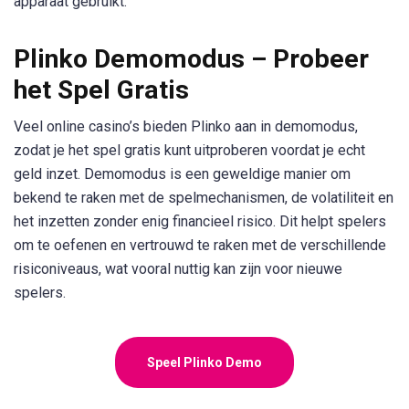
apparaat gebruikt.
Plinko Demomodus – Probeer
het Spel Gratis
Veel online casino’s bieden Plinko aan in demomodus,
zodat je het spel gratis kunt uitproberen voordat je echt
geld inzet. Demomodus is een geweldige manier om
bekend te raken met de spelmechanismen, de volatiliteit en
het inzetten zonder enig financieel risico. Dit helpt spelers
om te oefenen en vertrouwd te raken met de verschillende
risiconiveaus, wat vooral nuttig kan zijn voor nieuwe
spelers.
Speel Plinko Demo