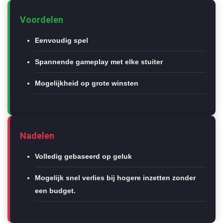
Voordelen
Eenvoudig spel
Spannende gameplay met elke stuiter
Mogelijkheid op grote winsten
Nadelen
Volledig gebaseerd op geluk
Mogelijk snel verlies bij hogere inzetten zonder
een budget.